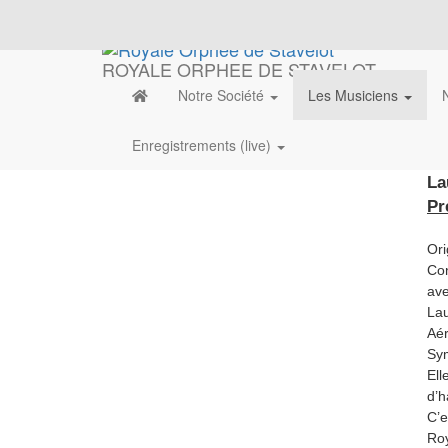
ROYALE ORPHEE DE STAVELOT
Notre Société
Les Musiciens
Enregistrements (live)
La
Pr
Ori
Con
ave
Lau
Aér
Sy
Ell
d’h
C’e
Roy