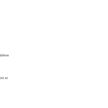
ublime
nt et