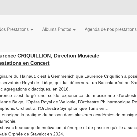
Nos Prestations
Albums Photos
Agenda de nos prestation
urence CRIQUILLION, Direction Musicale
estations en Concert
ginaire du Hainaut, c’est à Gemmenich que Laurence Criquillion a pos
servatoire Royal de Liège, qui lui décernera un Baccalauréat au Sa
c agrégations didactiques, en 2018.
rence s’est forgé une solide expérience de musicienne d’orchestre, 
ienne Belge, l’Opéra Royal de Wallonie, l’Orchestre Philharmonique Ro
mphonic Orchestra, l’Orchestre Symphonique Tunisien…
e enseigne la pratique du basson dans plusieurs académies de musique,
armonie.
st avec beaucoup de motivation, d’énergie et de passion qu’elle a succ
ale Orphée de Stavelot en 2024.